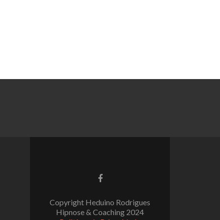
Ligação
para
Facebook
Copyright Heduino Rodrigues
Hipnose & Coaching 2024