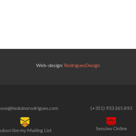
Web-design:
RodriguesDesign
nose@heduinorodrigues.com
(+351) 933 265 893
Sessões Online
Subscribe my Mailing List