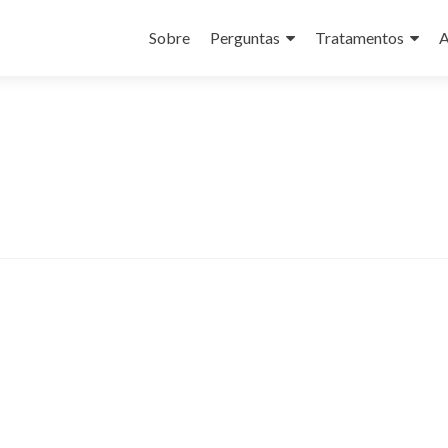
Saltar
para
Sobre
Perguntas
Tratamentos
A
o
conteúdo