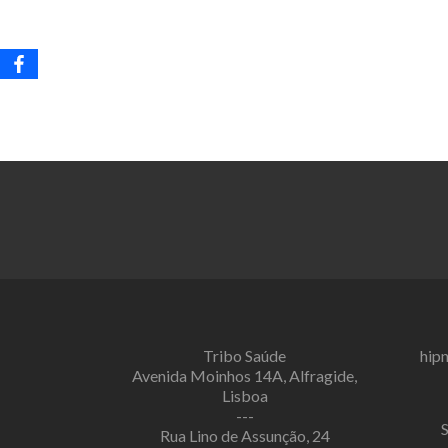
Tribo Saúde
hip
Avenida Moinhos 14A, Alfragide,
Lisboa
---
Rua Lino de Assunção, 24