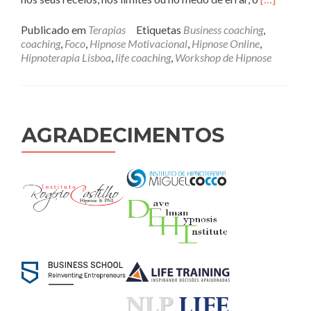
mais
sobreCoac
Publicado em
Terapias
Etiquetas
Business coaching
,
PNL
coaching
,
Foco
,
Hipnose Motivacional
,
Hipnose Online
,
e
Hipnoterapia Lisboa
,
life coaching
,
Workshop de Hipnose
Hipnose
Online
AGRADECIMENTOS