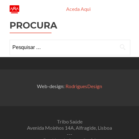
Aceda Aqui
PROCURA
Pesquisar
por:
Web-design:
RodriguesDesign
Tribo Saúde
Avenida Moinhos 14A, Alfragide, Lisboa
---